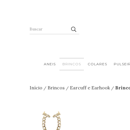
ANEIS
BRINCOS
COLARES
PULSEI
Início
Brincos
Earcuff e Earhook
Brinco
/
/
/