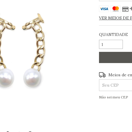
VER MEIOS DE
QUANTIDADE
Entregas pa
Meios de en
Não sei meu CEP