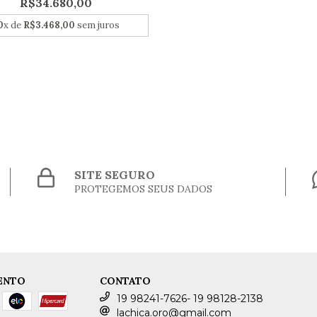
R$34.680,00
0
x de
R$3.468,00
sem juros
SITE SEGURO
PROTEGEMOS SEUS DADOS
ENTO
CONTATO
19 98241-7626- 19 98128-2138
lachica.oro@gmail.com