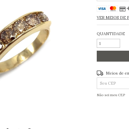
VER MEIOS DE
QUANTIDADE
Entregas pa
Meios de en
Não sei meu CEP